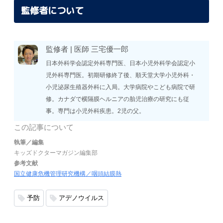
監修者について
監修者 |
医師
三宅優一郎
日本外科学会認定外科専門医、日本小児外科学会認定小
児外科専門医。初期研修終了後、順天堂大学小児外科・
小児泌尿生殖器外科に入局。大学病院やこども病院で研
修。カナダで横隔膜ヘルニアの胎児治療の研究にも従
事。専門は小児外科疾患。2児の父。
この記事について
執筆／編集
キッズドクターマガジン編集部
参考文献
国立健康危機管理研究機構／咽頭結膜熱
予防
アデノウイルス