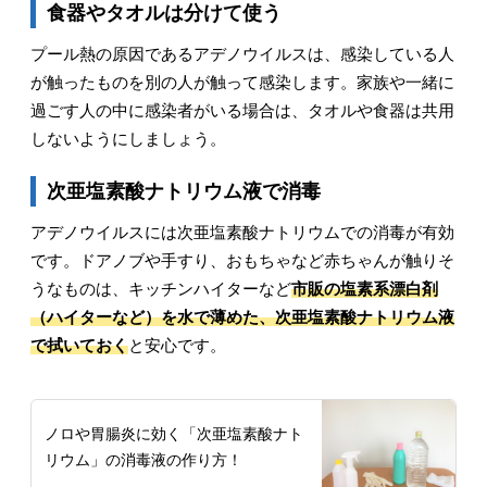
食器やタオルは分けて使う
プール熱の原因であるアデノウイルスは、感染している人
が触ったものを別の人が触って感染します。家族や一緒に
過ごす人の中に感染者がいる場合は、タオルや食器は共用
しないようにしましょう。
次亜塩素酸ナトリウム液で消毒
アデノウイルスには次亜塩素酸ナトリウムでの消毒が有効
です。ドアノブや手すり、おもちゃなど赤ちゃんが触りそ
うなものは、キッチンハイターなど
市販の塩素系漂白剤
（ハイターなど）を水で薄めた、次亜塩素酸ナトリウム液
で拭いておく
と安心です。
ノロや胃腸炎に効く「次亜塩素酸ナト
リウム」の消毒液の作り方！