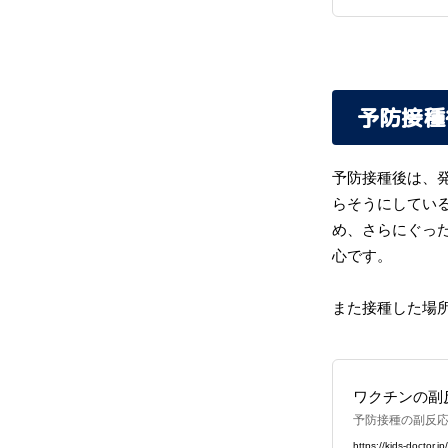
予防接種
予防接種後は、
らそうにしてい
め、さらにぐっ
心です。
また接種した場
ワクチンの副
予防接種の副反
は？
https://kids-doctor.