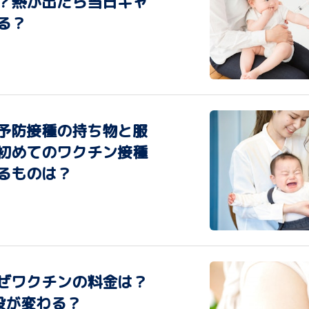
？熱が出たら当日キャ
る？
予防接種の持ち物と服
初めてのワクチン接種
るものは？
ぜワクチンの料金は？
段が変わる？