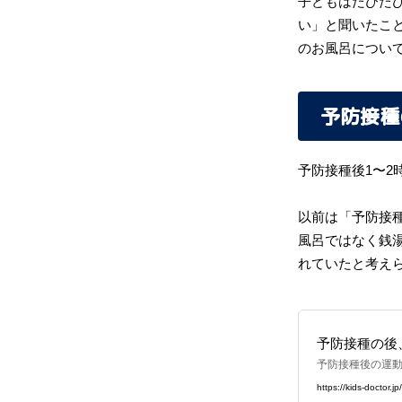
子どもはたびた
い」と聞いたこ
のお風呂につい
予防接種
予防接種後1〜2
以前は「予防接
風呂ではなく銭
れていたと考え
予防接種の後
予防接種後の運
ること】
https://kids-doctor