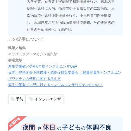
大学卒業。石巻赤十字病院で初期研修を行い、東北大学
病院小児科に入局。仙台市や千葉県などの二次病院、三
次病院で小児科後期研修を行う。小児科専門医を取得
し、宮城県立こども病院循環器科で勤務。その後家族の
仕事のため海外へ。2児の母。
この記事について
執筆／編集
キッズドクターマガジン編集部
参考文献
厚生労働省／令和6年度インフルエンザQ&A
日本小児科学会予防接種・感染症対策委員会 ／経鼻弱毒生インフルエン
ザワクチンの使用に関する考え方
厚生労働省／小児に対するインフルエンザワクチンについて
予防
インフルエンザ