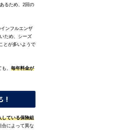
あるため、2回の
のインフルエンザ
高いため、シーズ
ことが多いようで
ても、
毎年料金が
も！
入している保険組
組合によって異な