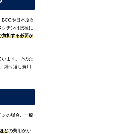
？
BCGや日本脳炎
ワクチンは接種に
で負担する必要が
ています。そのた
り、繰り返し費用
チンの場合、一般
円ほど
の費用がか