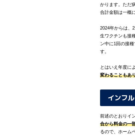
かります。ただ
合計金額は一概
2024年からは
生ワクチンも接
ン中に1回の接
す。
とはいえ年度に
変わることもあ
インフル
前述のとおりイ
合から料金の一
るので、ホーム