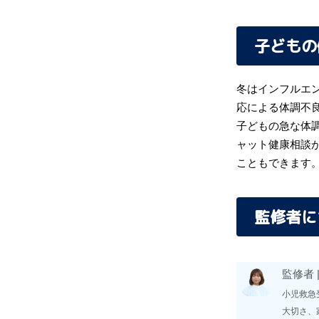
子どもの
冬はインフルエ
応による体調不
子どもの急な体
ャット健康相談
こともできます
監修者に
監修者 
小児救急
大切さ、