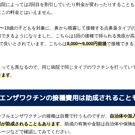
病院によっては2回目を割引していたり料金が変わったりすることも
にこの料金とはいえません。
、2〜18歳の子どもを対象に、鼻から噴霧して接種する点鼻薬タイプ
種できるようになりました。こちらは1回の接種で得られる免疫が
種で良いとされています。こちらは
8,000〜9,000円前後
で接種できる
よっても異なるので、同じ病院で同じタイプのワクチンを打ってい
ります
。
エンザワクチンの接種費用は助成されること
ンフルエンザワクチンの接種は自費で行うものですが、
自治体や加
部が助成されることもあります
。助成の有無や金額は自治体や保険
ページなどで確認してみてください。