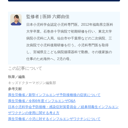
監修者 |
医師
六郷由佳
日本小児科学会認定小児科専門医。2012年福島県立医科
大学卒業。石巻赤十字病院で初期研修を行い、東北大学
病院小児科に入局。仙台市や千葉県などの二次病院、三
次病院で小児科後期研修を行う。小児科専門医を取得
し、宮城県立こども病院循環器科で勤務。その後家族の
仕事のため海外へ。2児の母。
この記事について
執筆／編集
キッズドクターマガジン編集部
参考文献
厚生労働省／新型インフルエンザ予防接種後の症状について
厚生労働省／令和6年度インフルエンザQ&A
日本小児科学会予防接種・感染症対策委員会 ／経鼻弱毒生インフルエン
ザワクチンの使用に関する考え方
厚生労働省／小児に対するインフルエンザワクチンについて