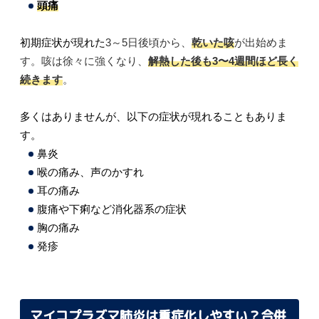
頭痛
初期症状が現れた
3～5日後頃から、
乾いた咳
が出始めま
す。咳は徐々に強くなり、
解熱した後も3〜4週間ほど長く
続きます
。
多くはありませんが、以下の症状が現れることもありま
す。
鼻炎
喉の痛み、声のかすれ
耳の痛み
腹痛や下痢など消化器系の症状
胸の痛み
発疹
マイコプラズマ肺炎は重症化しやすい？合併