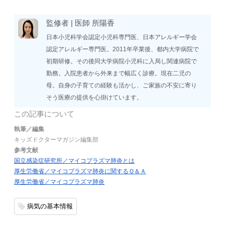
監修者 |
医師
所陽香
日本小児科学会認定小児科専門医、日本アレルギー学会
認定アレルギー専門医。2011年卒業後、都内大学病院で
初期研修。その後同大学病院小児科に入局し関連病院で
勤務。入院患者から外来まで幅広く診療。現在二児の
母。自身の子育ての経験も活かし、ご家族の不安に寄り
そう医療の提供を心掛けています。
この記事について
執筆／編集
キッズドクターマガジン編集部
参考文献
国立感染症研究所／マイコプラズマ肺炎とは
厚生労働省／マイコプラズマ肺炎に関するＱ＆Ａ
厚生労働省／マイコプラズマ肺炎
病気の基本情報