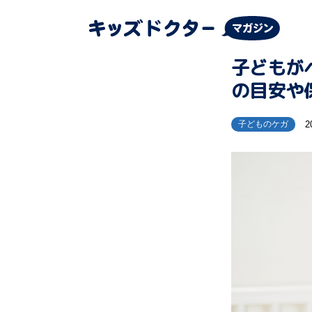
子どもが
の目安や
2
子どものケガ