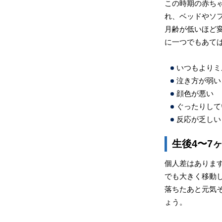
この時期の赤ち
れ、ベッドやソ
月齢が低いほど
に一つでもあて
いつもよりミ
泣き方が弱い
顔色が悪い
ぐったりして
反応が乏しい
生後4〜7
個人差はありま
でも大きく移動
落ちたあと元気
ょう。