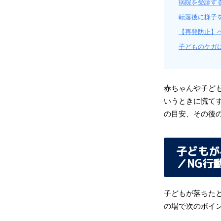
病院を受診す
転落後に様子
【再発防止】
子どものケガ
赤ちゃんや子ど
いうときに慌て
の目安、その後
子どもが
／NG行
子どもが落ちた
の場で次のポイ