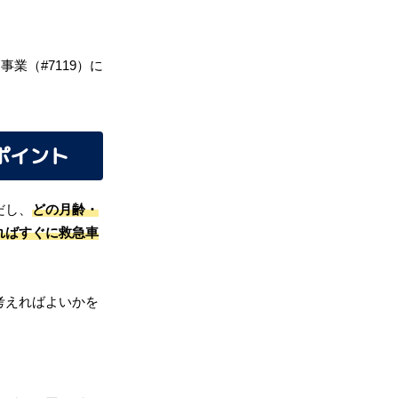
業（#7119）に
ポイント
だし、
どの月齢・
ればすぐに救急車
考えればよいかを