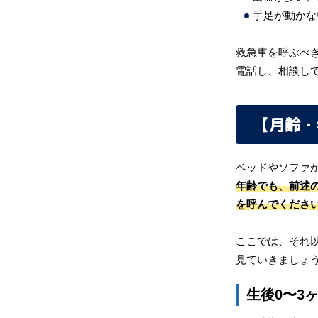
手足が動かな
救急車を呼ぶべき
電話し、相談し
【月齢・
ベッドやソファ
年齢でも、前述
を呼んでくださ
ここでは、それ
見ていきましょ
生後0〜3