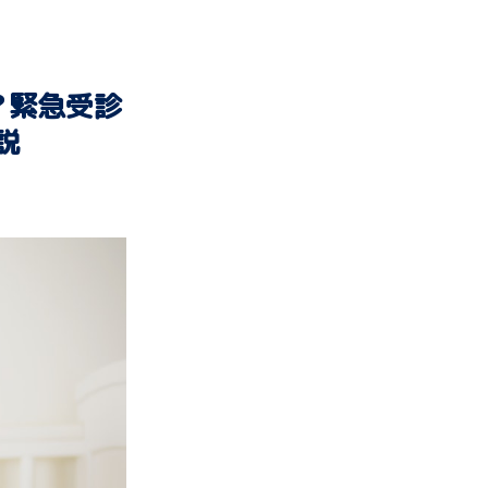
？緊急受診
説